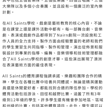
其中包括五個管樂隊、五個弦樂團、四個合唱團、三個
大樂隊以及多個小合奏團，並且設有一個廣泛的室內樂
計劃。
在All Saints學校，戲劇是藝術教育的核心內容，不論
是在課堂上還是課外活動中都有。每一部舞台劇、音樂
劇、表演或戲劇作品都得到了Nairn劇院一流設施和工
作人員的全力支持。製作方面由經驗豐富的老師和我們
的學生實習生共同指導、製作和管理。演出從佈景和服
裝設計到專業的指導、編舞、音樂領導和技術管理都融
合了All Saints學校的創意才華。這些演出展現了澳洲
在表演藝術方面的最佳表現。
All Saints的體育課程強調承諾、樂趣和團隊合作的精
神，學生在各種比賽中培養共同體感。無論是精英運動
員還是休閒愛好者，都能找到合適的隊伍參加。學校的
體育活動包括游泳、田徑和越野比賽，涵蓋了所有3年
級到12年級的學生。許多學生還有機會參加地區、區域
和州級的比賽，包括其他體育項目。此外，學生還可以