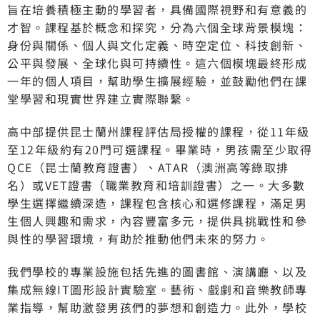
旨在培養積極主動的學習者，具備國際視野和有意義的
才智。課程基於概念和探究，分為六個全球背景模塊：
身份與關係、個人與文化定義、時空定位、科技創新、
公平與發展、全球化與可持續性。這六個模塊最終形成
一年的個人項目，幫助學生擴展經驗，並鼓勵他們在課
堂學習和現實世界建立實際聯繫。
高中部提供昆士蘭州課程評估局授權的課程，從11年級
至12年級約有20門可選課程。畢業時，男孩需至少取得
QCE（昆士蘭教育證書）、ATAR（澳洲高等錄取排
名）或VET證書（職業教育和培訓證書）之一。大多數
學生選擇繼續深造，課程包含核心和選修課程，滿足男
生個人興趣和需求，內容豐富多元，提供具挑戰性和參
與性的學習環境，有助於推動他們未來的努力。
我們學校的專業設施包括先進的圖書館、演講廳、以及
集成無線IT圖形設計實驗室。藝術、戲劇和音樂教師專
業指導，幫助激發男孩們的夢想和創造力。此外，學校