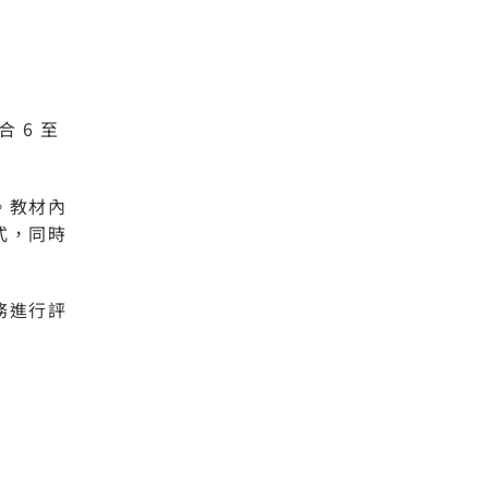
合 6 至
。教材內
式，同時
務進行評